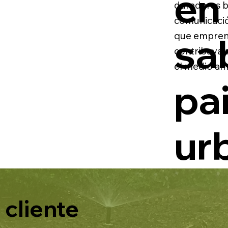
en 
duraderas ba
comunicació
sa
que emprend
contribuya a
el medio am
pa
ur
 cliente