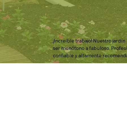
¡Increíble trabajo! Nuestro jardín
ser monótono a fabuloso. Profesi
confiable y altamente recomend
Hogar
Sobre no
Servicios