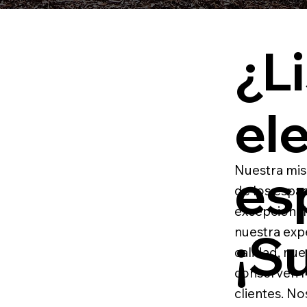
¿L
el
es
Nuestra misi
de los espac
excepcionale
¡S
nuestra exp
calidad, nue
conserven r
clientes. N