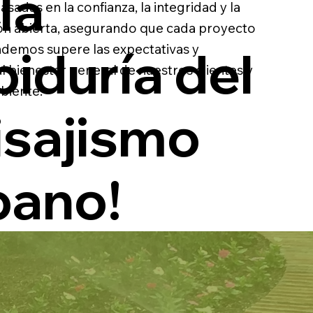
la
sadas en la confianza, la integridad y la
n abierta, asegurando que cada proyecto
biduría del
emos supere las expectativas y
l bienestar general de nuestros clientes y
biente.
isajismo
bano!