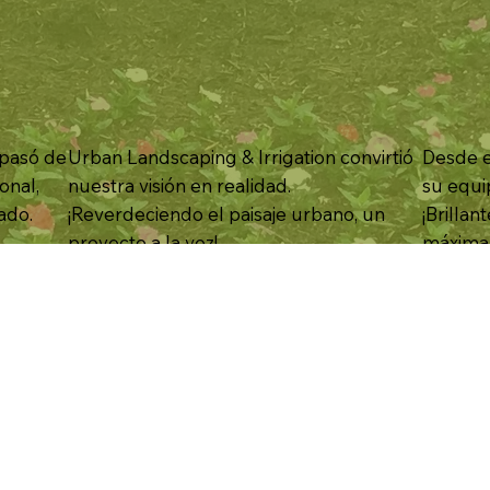
 pasó de
Urban Landscaping & Irrigation convirtió
Desde el
onal,
nuestra visión en realidad.
su equi
ado.
¡Reverdeciendo el paisaje urbano, un
¡Brillan
proyecto a la vez!
máxima 
CORREO
sotros
info@cal