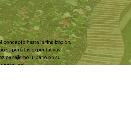
 concepto hasta la finalización,
po superó las expectativas.
tez paisajismo urbano en su
expresión!
 ELECTRÓNICO:
lurban.com