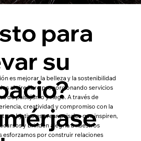
isto para
evar su
pacio?
ón es mejorar la belleza y la sostenibilidad
ios al aire libre proporcionando servicios
s de paisajismo y riego. A través de
umérjase
eriencia, creatividad y compromiso con la
stro objetivo es crear paisajes que inspiren,
ecursos y brinden alegría a nuestros
os esforzamos por construir relaciones