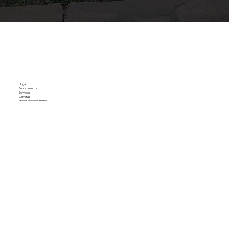
Hogar
Sobre nosotros
Servicios
Carreras
¿Por qué elegir Urbano?
CORREO ELECTRÓNICO:
info@callurban.com
© 2024 por Paisajismo Urbano y Riego | Reservados todos los derechos.