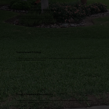
Custom Solutions for Every Space
No hay dos paisajes iguales, ni nuestras soluciones tampoco. Adaptamos nuestros servicios para satisfacer sus necesidades
únicas, garantizando un ambiente al aire libre personalizado y destacado.
Transparent Pricing
Creemos en la transparencia. Al hacer clic en el botón a continuación se inicia el proceso de recibir un presupuesto detallado, para
que sepa exactamente qué esperar sin sorpresas.
Diseño Creativo e Innovación
Deja que nuestra creatividad transforme tu espacio. Nuestros innovadores conceptos de diseño garantizan que su área exterior
se convierta en un fiel reflejo de su estilo y preferencias.